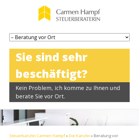
Navigation
überspringen
Sie sind sehr
beschäftigt?
Kein Problem, ich komme zu Ihnen und
berate Sie vor Ort.
Steuerkanzlei Carmen Hampf
»
Die Kanzlei
»
Beratung vor