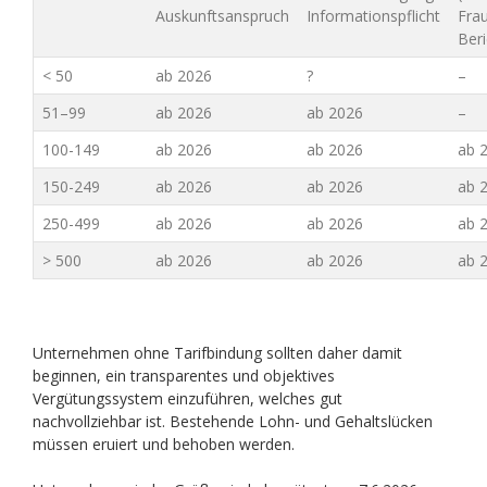
Auskunftsanspruch
Informationspflicht
Fra
Beri
< 50
ab 2026
?
–
51–99
ab 2026
ab 2026
–
100-149
ab 2026
ab 2026
ab 2
150-249
ab 2026
ab 2026
ab 2
250-499
ab 2026
ab 2026
ab 2
> 500
ab 2026
ab 2026
ab 2
Unternehmen ohne Tarifbindung sollten daher damit
beginnen, ein transparentes und objektives
Vergütungssystem einzuführen, welches gut
nachvollziehbar ist. Bestehende Lohn- und Gehaltslücken
müssen eruiert und behoben werden.