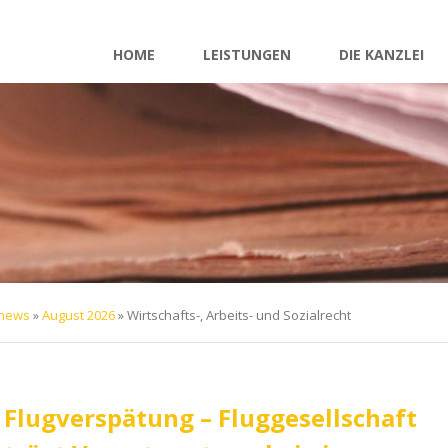
Navigation
überspringen
HOME
LEISTUNGEN
DIE KANZLEI
rnews
»
August 2026
»
Wirtschafts-, Arbeits- und Sozialrecht
Flugverspätung – Fluggesellschaft