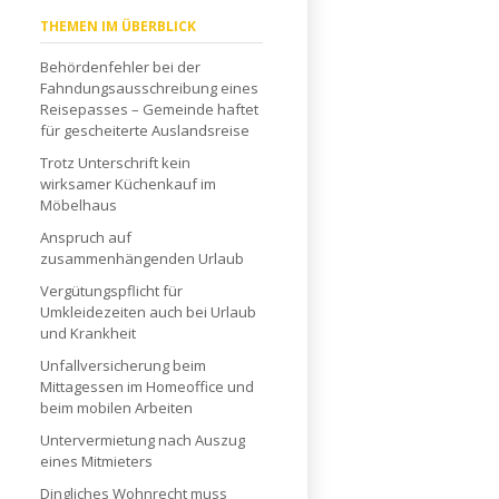
Navigation
THEMEN IM ÜBERBLICK
überspringen
Behördenfehler bei der
Fahndungsausschreibung eines
Reisepasses – Gemeinde haftet
für gescheiterte Auslandsreise
Trotz Unterschrift kein
wirksamer Küchenkauf im
Möbelhaus
Anspruch auf
zusammenhängenden Urlaub
Vergütungspflicht für
Umkleidezeiten auch bei Urlaub
und Krankheit
Unfallversicherung beim
Mittagessen im Homeoffice und
beim mobilen Arbeiten
Untervermietung nach Auszug
eines Mitmieters
Dingliches Wohnrecht muss