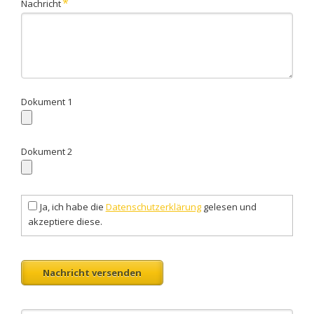
Pflichtfeld
*
Nachricht
Dokument 1
Dokument 2
Ja, ich habe die
Datenschutzerklärung
gelesen und
akzeptiere diese.